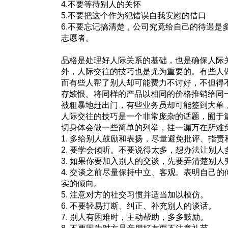
4.不要等待别人的关怀
5.不要把这个作为犯错误自我安慰的借口
6.不要忘记搞清楚，公司究竟给自己的待遇是
志愿者。
品格是处理好人际关系的基础，也是确保人际
外，人际交往的技巧也是尤为重要的。有些人
而有些人帮了别人却可能费力不讨好，不但得
存嫉恨。将同样的产品以相同的价格推销给同
被粗暴地赶出门，有些业务员却可能签到大单
人际交往的技巧是一个非常庞杂的话题，囿于
切身体会做一些简单的列举，挂一漏万在所难
1. 多给别人鼓励和表扬，尽量避免批评、指
2. 要学会倾听。不要说得太多，想办法让别人
3. 如果你要加入别人的交谈，先要弄清楚别
4. 交谈之前尽量保持中立、客观。表明自己
实的倾向。
5. 注意对方的社交习惯并适当加以模仿。
6. 不要轻易打断、纠正、补充别人的谈话。
7. 别人有困难时，主动帮助，多多鼓励。