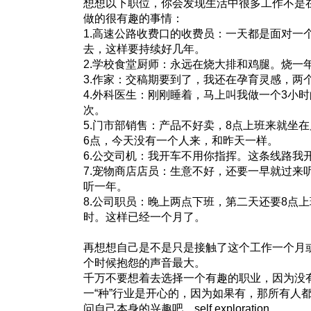
想想以下职位，你会发现生活中很多工作不是
做的很有趣的事情：
1.高速公路收费口的收费员：一天都是面对一
去，这样要持续好几年。
2.学校食堂厨师：永远在烧大排和鸡腿。烧一
3.作家：交稿期要到了，我还在孕育灵感，两
4.外科医生：刚刚睡着，马上叫我做一个3小
次。
5.门市部销售：产品不好卖，8点上班来就坐
6点，今天没有一个人来，和昨天一样。
6.公交司机：我开车不用你指挥。这条线路我
7.宠物商店店员：生意不好，还要一早就过来
听一年。
8.公司职员：晚上两点下班，第二天还要8点
时。这样已经一个月了。
再想想自己是不是只是接触了这个工作一个月
个时候抱怨的声音最大。
千万不要想着去选择一个有趣的职业，因为没
一“种”行业是开心的，因为如果有，那所有人
问自己本身的兴趣吧。self exploration。