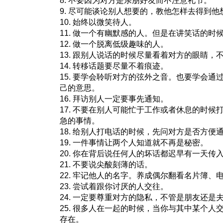
8. 不要因为对方是亲朋好友而不注意礼节。
9. 尽可能谈论别人想要的，教他怎样去得到他
10. 始终以微笑待人。
11. 做一个有幽默感的人。但是在讲笑话的时
12. 做一个脱离低级趣味的人。
13. 跟别人说话的时候尽量看着对方的眼睛，
14. 转移话题要尽量不着痕迹。
15. 要学会聆听对方的弦外之音。也要学会通
己的意思。
16. 拜访别人一定要事先通知。
17. 不要在别人可能忙于工作或者休息的时候
急的事情。
18. 给别人打电话的时候，先问对方是否方便
19. 一件事情让两个人知道就不再是秘密。
20. 你在背后说任何人的坏话都迟早有一天传
21. 不要说尖酸刻薄的话。
22. 牢记他人的名字。养成偶尔翻看名片簿、
23. 尝试着跟你讨厌的人交往。
24. 一定要尊重对方的隐私，不管是朋友还是
25. 很多人在一起的时候，当你与其中某个人
存在。