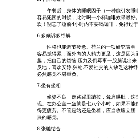
午餐后，身体的睡眠因子（一种能引发睡眠
容易犯困的时候，此时喝一小杯咖啡效果最好
欢！别忘了睡前4小时内不要喝咖啡，免得过
6.多倾诉多纾解
性格也能调节疲惫。荷兰的一项研究表明，
容易觉得累，而外向的人精力更足，这是因为
趣，把自己的烦恼.压力及倒霉事一股脑说出
反地，喜欢安静.独处.不爱社交的人缺乏这种
必然感觉不堪重负。
7.坐有坐相
坐姿不良，走路踢里踏拉，耸肩腆肚，这些
现。在办公室一坐就是七八个小时，如果不能
得更疲劳。不管是站还是坐着，应当收腹立腰
展的感觉。
8.张驰结合