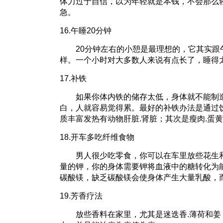
体力过于自信，以为年轻就是本钱，不会那么
急。
16.午睡20分钟
20分钟左右的小憩是最理想的，它其实跟
样。一个小时对大多数人来说有点长了，睡得
17.补铁
如果你体内铁的储存太低，身体就不能制造
白，人就容易觉得累。最好的补铁办法是通过
质丰富发热有动物肝脏.肾脏；其次是瘦肉.蛋黄.
18.开车多吃纤维食物
男人很少吃零食，你可以在车里放些花生和
量的钾，你的身体需要钾将血液中的糖转化为
碳酸镁，缺乏碳酸镁会使身体产生大量乳酸，
19.芳香疗法
放些香料在家里，尤其是迷迭香.薄荷和姜