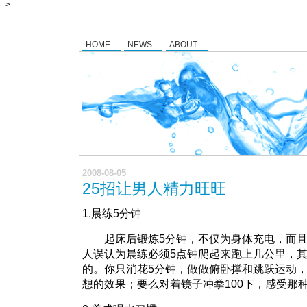
-->
HOME
NEWS
ABOUT
2008-08-05
25招让男人精力旺旺
1.晨练5分钟
起床后锻炼5分钟，不仅为身体充电，而且
人误认为晨练必须5点钟爬起来跑上几公里，
的。你只消花5分钟，做做俯卧撑和跳跃运动
想的效果；要么对着镜子冲拳100下，感受那