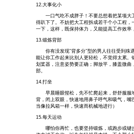
12.大事化小
一口气吃不成胖子！不要总想着把某项大工
得趴下了。不妨把大工程拆成若干个小工程，
一下，这样，既保持体力，又能提高工作效率
13.锻炼背部
你有没发现"背多分"型的男人往往受到殊遇
能让你工作起来比别人更轻松，不觉得太累。
划桨器，注意姿势要正确；脚放平，膝盖微曲
部。
14.打坐
早晨睡眼惺松，先不忙爬起来，舒舒服服地
背，闭上双眼，快速地用鼻子呼气和吸气，嘴
当像拉风箱一样，快速而机械地进行）
15.每天运动
哪怕你再忙，也要坚持锻炼，或跑步或键步