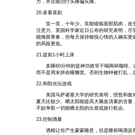
力，并且能治疗头痛偏头痛。
20.多看喜剧
笑一笑，十年少。笑能锻炼面部肌肉，改变
注意力。英国科学家近日公布的研究表明，尽
能挽留青春，但每天保持愉悦心情的人确实更
的风险更低。
21.提前1小时上床
多睡60分钟的提神功效等于喝两杯咖啡。
而不是周末拼命睡懒觉。否则生物钟被打乱，
22.和阳光玩游戏
美国马萨诸塞大学的研究表明，愤怒和敌对
夏天比较少。晒太阳能提高大脑血清素的含量
不妨争取一切能晒太阳的出差或旅行机会。
23.控制酒量
酒精让你产生蒙蒙睡意，但是睡前喝酒反而