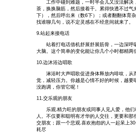
工作中碰到难题，一时半会儿又没法解决，
茶，换换脑筋，然后接着干。累得快透不过气
下），然后呼出来（数6下）；或者翻翻体育
找谁聊几句，说不定灵感在不经意间就来了。
9.站起来接电话
站着打电话借机舒展舒展筋骨，一边深呼吸
大脑。这个简单的变化能让你几个小时都精两
10.边沐浴边唱歌
淋浴时大声唱歌促进身体释放内啡呔，从而
觉，减轻压力。你越是心情不好的时候，越要
没跑调，你管它呢！
11.交乐观的朋友
乐观.精力旺的朋友或同事人见人爱，他们
人。不仅要和聪明有才华的人交往，更要和那
交朋友；跟一个悲观.喜欢抱怨的人一起呆上3
耗尽