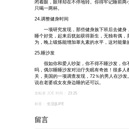
闭着眼，眼球却在不停地转。你得牢记睡前两
只喝一两杯。
24.调整健身时间
一项研究发现，那些健身族下班后去健身，
睡个好觉，起来后犹如获得新生，无独有偶，
为，晚上锻炼能增加睾丸素的水平，这对能量
25.睡沙发
假如你和爱人吵架，你不得不睡沙发，你不
吗，偶尔睡睡沙发对治疗失眠有奇效！很多人
关，美国的一项调查发现，72％的男人在沙发
说在老婆或女友身边睡的还可以。
发帖者 JOE
时间：
23:25
标签：
生活||LIFE
留言