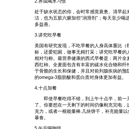
2.养成喝水习惯
处于缺水状态的你，会时常感觉衰惫。清早起
洁，也为五脏六腑加些"润滑剂"；每天至少喝
多益善。
3.讲究吃早餐
美国有研究发现，不吃早餐的人身高体重比（B
标，还爱犯困，做事无精打采；讲究吃早餐的
相对匀称。最营养健康的西式早餐是：两片全
西红柿。全麦面包含有丰富的碳水化合物和纤
于骨骼的生长和保健，并且对前列腺疾病的预
的omega-3脂肪酸和蛋白质对身体更加有益。
4.十点加餐
即使早餐吃得不错，到上午十点半，前一天
了。你要想在一天剩下的时间仍像刚充完电，
克力，或者一根能量棒.几块饼干，补充能量
暴食。
5.午后喝咖啡