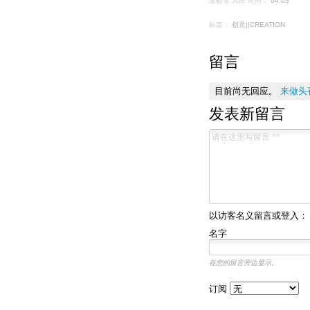
发帖者 JOE
时间：
04:03
标签：
创意||CREATION
留言
目前尚无回应。
来做头
发表新留言
以访客名义留言或登入：
名字
在您的留言旁边显示。
订阅