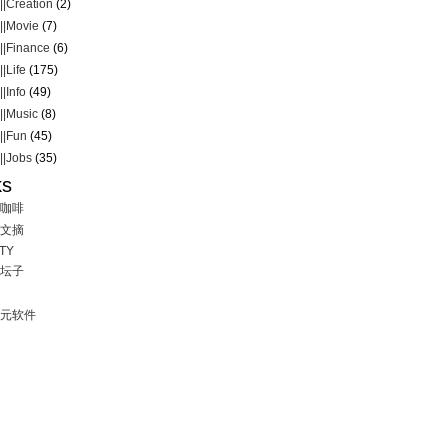
|Creation
(2)
|Movie
(7)
|Finance
(6)
|Life
(175)
|Info
(49)
|Music
(8)
|Fun
(45)
|Jobs
(35)
ks
咖啡
文摘
TY
坛子
元软件