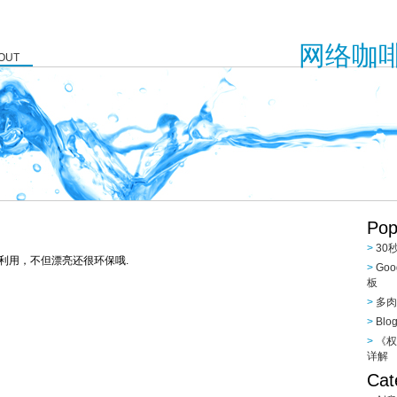
网络咖啡 -
OUT
Pop
30
利用，不但漂亮还很环保哦.
Go
板
多肉
Bl
《权
详解
Cat