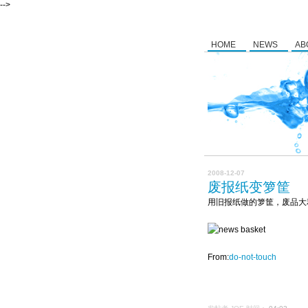
-->
HOME
NEWS
AB
2008-12-07
废报纸变箩筐
用旧报纸做的箩筐，废品大
From:
do-not-touch