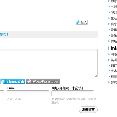
创意|
电影|
理财|
生活|
登入
信息|
音乐|
香吧！
娱乐|
职场|
Lin
网络
英语
BET
土木
褪墨
异次
Email
网址/部落格 (非必填)
不会公开显示。
如果您有自己的网站或部落格，请在这
里连结
发表留言