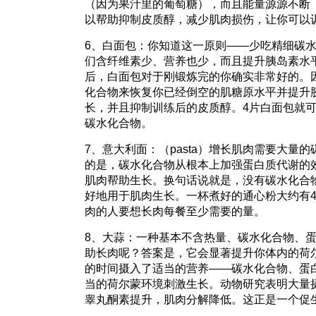
（因为果汁里的葡萄糖），而且能量源源不断
以帮助抑制皮质醇，减少肌肉损伤，让你可以
6、白面包：你知道这一原则――少吃精细碳
们含纤维素少、营养也少，而且提升胰岛素水
后，白面包对于刚锻炼完的你确实非常好的。
化合物来恢复你已经倒空的肌糖原水平并提升
长，并且抑制训练后的皮质醇。4片白面包就可
碳水化合物。
7、意大利面：（pasta）增长肌肉需要大量
的是，碳水化合物从根本上加强蛋白质代谢的
肌肉帮助生长。换句话说就是，没有碳水化合
好地用于肌肉生长。一杯煮好的通心粉大约有4
肉的人要想长肉每餐至少需要的量。
8、大蒜：一种基本不含热量、碳水化合物、
助长肉呢？答案是，它会显著提升你体内的荷
的时间摄入了适当的营养――碳水化合物、蛋
当的荷尔蒙环境刺激生长。动物研究表明大量
睾丸酮素提升，肌肉分解降低。这正是一个促