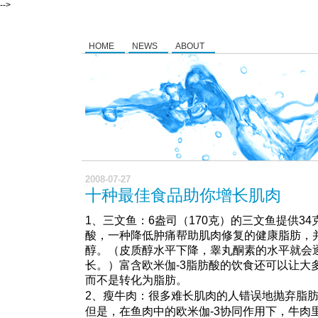
-->
HOME
NEWS
ABOUT
2008-07-27
十种最佳食品助你增长肌肉
1、三文鱼：6盎司（170克）的三文鱼提供34
酸，一种降低肿痛帮助肌肉修复的健康脂肪，
醇。（皮质醇水平下降，睾丸酮素的水平就会
长。）富含欧米伽-3脂肪酸的饮食还可以让大
而不是转化为脂肪。
2、瘦牛肉：很多难长肌肉的人错误地抛弃脂
但是，在鱼肉中的欧米伽-3协同作用下，牛肉