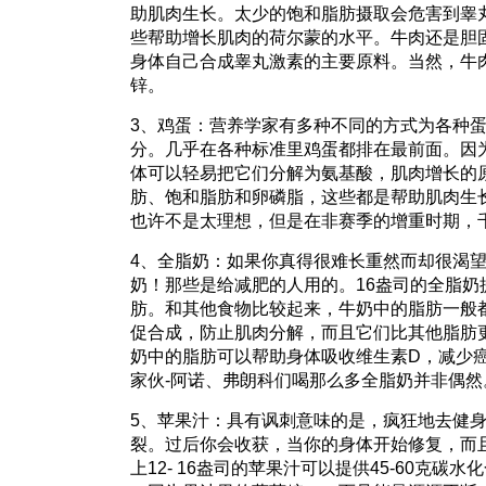
助肌肉生长。太少的饱和脂肪摄取会危害到睾
些帮助增长肌肉的荷尔蒙的水平。牛肉还是胆
身体自己合成睾丸激素的主要原料。当然，牛
锌。
3、鸡蛋：营养学家有多种不同的方式为各种
分。几乎在各种标准里鸡蛋都排在最前面。因
体可以轻易把它们分解为氨基酸，肌肉增长的
肪、饱和脂肪和卵磷脂，这些都是帮助肌肉生
也许不是太理想，但是在非赛季的增重时期，
4、全脂奶：如果你真得很难长重然而却很渴
奶！那些是给减肥的人用的。16盎司的全脂奶提
肪。和其他食物比较起来，牛奶中的脂肪一般
促合成，防止肌肉分解，而且它们比其他脂肪
奶中的脂肪可以帮助身体吸收维生素D，减少癌
家伙-阿诺、弗朗科们喝那么多全脂奶并非偶然
5、苹果汁：具有讽刺意味的是，疯狂地去健
裂。过后你会收获，当你的身体开始修复，而
上12- 16盎司的苹果汁可以提供45-60克碳