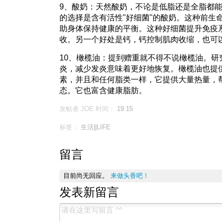
9、酸奶：天然酸奶，不论是低脂还是全脂都
的选择是含有活性"好细菌"的酸奶。这种前生
助身体保持健康的平衡。这种好细菌提升免疫
收。另一个好处是钙，钙控制肌肉收缩，也可
10、橄榄油：提到赠重就不得不说橄榄油。研
炎，减少发炎意味着更好地恢复。橄榄油也提
素，并且和任何脂类一样，它提供大量热量，
态。它也富含健康脂肪。
发帖者 JOE
时间：
19:15
标签：
生活||LIFE
留言
目前尚无回应。
来做头香吧！
发表新留言