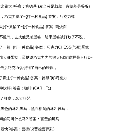
比较大?答案：肯德基 (麦当劳是叔叔，肯德基是爷爷)
，巧克力赢了~{打一种食品} 答案：巧克力棒
又输了~{打一种食品} 答案: 鸡蛋面
服气，去找他兄弟蛋糕，结果蛋糕被打败了不说，
~{打一种食品} 答案：巧克力CHESS(气死)蛋糕
哥蛋挞，蛋挞说巧克力力气很大!你们这样是不行D~
最后巧克力认识到了自己的错误，
{打一种食品} 答案：德服(芙)巧克力
饮料} 答案：咖啡 (CAR，飞)
? 答案：念大悲咒
黑色的马叫黑马，黑白相间的马叫斑马，
的马叫什么马? 答案：害羞的斑马
最快?答案：曹操(说曹操曹操到)