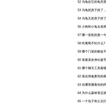
52 乌龟在它的龟壳里
53 乌龟把房子拆了，
54 乌龟又把房子拆了
55 小狗和小兔去老师
57 哪一首歌的第一句就
58 吃葡萄不吐什么?
59 哪个门派的教徒不
60 谁最喜欢伸出援手
61 哪个聊天工具最慢?
62 谁在弹奏萧邦的夜曲
63 在哪里藏着你的鸽子
64 为什么森林里总派
65 一个包子和土豆打架