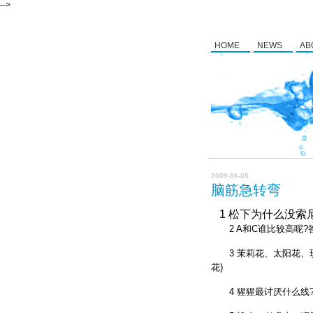
-->
HOME
NEWS
AB
2009-06-05
脑筋急转弯
1 松下为什么没索尼强?
2 A和C谁比较高呢?答案
3 茉莉花、太阳花、玫瑰
花)
4 猩猩最讨厌什么线? 