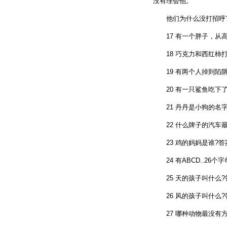
没有理会他。
他们为什么没打招呼?
17 有一个胖子，从高
18 巧克力和西红柿打
19 有两个人掉到陷阱
20 有一只鲨鱼吃下了
21 丹丹是小狗的名字
22 什么牌子的汽车最讨
23 鸡的妈妈是谁?答案
24 有ABCD..26个
25 天的孩子叫什么?答
26 风的孩子叫什么?答
27 哪种动物最没有方向