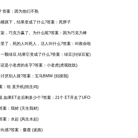
 答案：因为他们不熟
楼跳下，结果变成了什么?答案：死胖子
架，巧克力赢了。为什么呢?答案：因为巧克力棒
里了，死的人叫死人，活人叫什么?答案：叫救命啦
一颗绿豆,结果它变成了什么?答案：绿豆沙(绿豆鲨)
还是小老虎的名字?答案：小老虎(虎视眈眈)
厌别人摸?答案：宝马BMW (别摸我)
：纸 直升机(纸生鸡)
字母,如果ET走后剩多少个?答案：21个 ET开走了UFO
案：我材 (天生我材)
案：水起 (风生水起)
感?答案：麋鹿 (迷路)