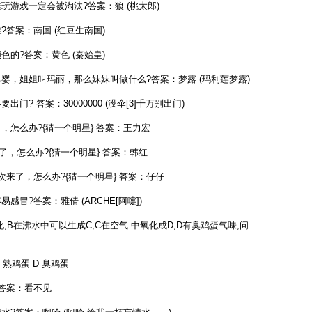
游戏一定会被淘汰?答案：狼 (桃太郎)
答案：南国 (红豆生南国)
的?答案：黄色 (秦始皇)
婴，姐姐叫玛丽，那么妹妹叫做什么?答案：梦露 (玛利莲梦露)
? 答案：30000000 (没伞[3]千万别出门)
怎么办?{猜一个明星} 答案：王力宏
，怎么办?{猜一个明星} 答案：韩红
来了，怎么办?{猜一个明星} 答案：仔仔
冒?答案：雅倩 (ARCHE[阿嚏])
,B在沸水中可以生成C,C在空气 中氧化成D,D有臭鸡蛋气味,问
 熟鸡蛋 D 臭鸡蛋
答案：看不见