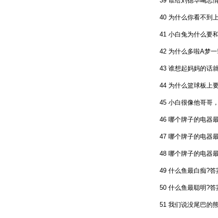
39 谁给刘德华喝忘情水
40 为什么你看不到上
41 小白兔为什么要和
42 为什么多啦A梦一
43 谁想起妈妈的话就会
44 为什么篮球板上要
45 小白很像他哥哥，
46 哪个牌子的电器最难
47 哪个牌子的电器最难
48 哪个牌子的电器最差
49 什么鱼最白痴?答案
50 什么鱼最聪明?答案
51 我们说没尾巴的熊叫