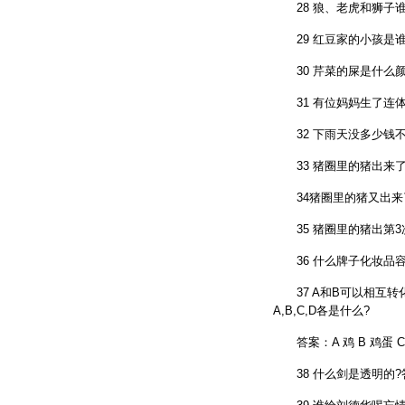
28 狼、老虎和狮子谁玩
29 红豆家的小孩是谁?
30 芹菜的屎是什么颜色
31 有位妈妈生了连体
32 下雨天没多少钱不要出门
33 猪圈里的猪出来了，
34猪圈里的猪又出来了
35 猪圈里的猪出第3次
36 什么牌子化妆品容易感
37 A和B可以相互转化
A,B,C,D各是什么?
答案：A 鸡 B 鸡蛋 C
38 什么剑是透明的?