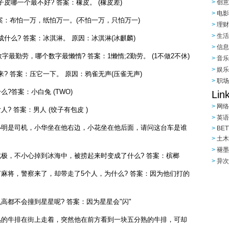
哪一个最不好? 答案：橡皮。 (橡皮差)
创意|
电影|
案：布怕一万，纸怕万一。(不怕一万，只怕万一)
理财|
生活|
么? 答案：冰淇淋。 原因：冰淇淋(冰麒麟)
信息|
个数字最勤劳，哪个数字最懒惰? 答案：1懒惰;2勤劳。 (1不做2不休)
音乐|
娱乐|
 答案：压它一下。 原因：鸦雀无声(压雀无声)
职场|
?答案：小白兔 (TWO)
Lin
网络
? 答案：男人 (饺子有包皮 )
英语
明是司机，小华坐在他右边，小花坐在他后面，请问这台车是谁
BET
土木
褪墨
极，不小心掉到冰海中，被捞起来时变成了什么? 答案：槟榔
异次
麻将，警察来了，却带走了5个人，为什么? 答案：因为他们打的
高都不会撞到星星呢? 答案：因为星星会"闪"
的牛排在街上走着，突然他在前方看到一块五分熟的牛排，可却