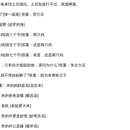
爸来找土豆报仇。土豆知道打不过，就逃啊逃。
猜一蔬菜} 答案：荷兰豆
萝 (波罗的海)
鸡(猜三个字)答案：两只鸡
鸡(猜五个字)答案：还是两只鸡
鸡(猜七个字)答案：笨蛋，还是两只鸡
，只有你才能鼓励他，请问为什么?答案：朱古力豆
就不用挂蚊帐了?答案：因为有青蛙王子
案：米的妈妈是花(花生米)
的爸爸是蝶 (蝶恋花)
鼠 (老鼠爱大米)
的外婆是妙笔 (妙笔生花)
的外公是爆 (爆米花)