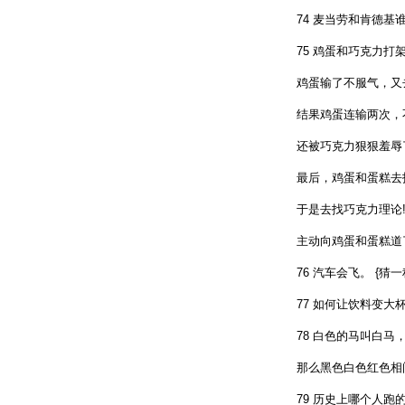
74 麦当劳和肯德基谁
75 鸡蛋和巧克力打架
鸡蛋输了不服气，又去打~
结果鸡蛋连输两次，不
还被巧克力狠狠羞辱了一顿
最后，鸡蛋和蛋糕去找大
于是去找巧克力理论!
主动向鸡蛋和蛋糕道了歉,
76 汽车会飞。 {猜一种
77 如何让饮料变大杯
78 白色的马叫白马，
那么黑色白色红色相间
79 历史上哪个人跑的