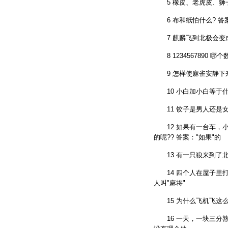
5 橡皮、老虎皮、狮子皮
6 布和纸怕什么? 答
7 麒麟飞到北极会变成什
8 1234567890 哪
9 怎样使麻雀安静下来?
10 小白加小白等于什么
11 饺子是男人还是女人
12 如果有一台车，小
的呢?? 答案："如果"的
13 有一只狼来到了北
14 四个人在屋子里打
人叫"麻将"
15 为什么飞机飞这么
16 一天，一块三分熟