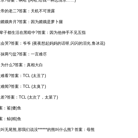
?答案：啊哈 (阿哈,给我一杯忘情水……)
帝的老二?答案：天机不可泄露
嫦娥奔月?答案：因为嫦娥是萝卜腿
辈子都生活在黑暗中?答案：因为他伸手不见五指
哭?答案：爷爷 (夜夜想起妈妈的话呀,闪闪的泪光,鲁冰花)
抹两勺盐?答案：一言难尽
为什么?答案：真相大白
看?答案：TCL (太丑了)
闻?答案：TCL (太臭了)
?答案：TCL (太次了，太菜了)
：鲨(傻)鱼
：鲸(精)鱼
无尾熊,那我们说没******的熊叫什么熊? 答案：母熊