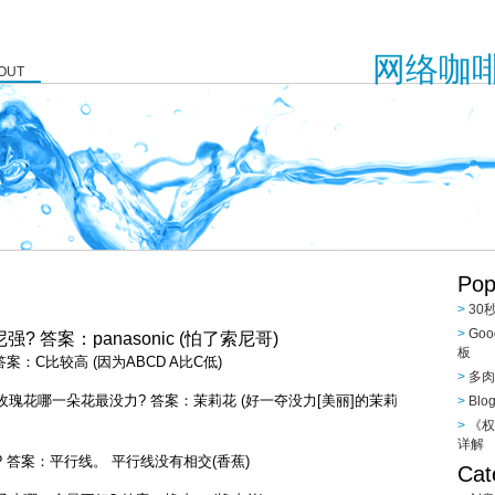
网络咖啡 -
OUT
Pop
30
Go
 答案：panasonic (怕了索尼哥)
板
：C比较高 (因为ABCD A比C低)
多肉
花哪一朵花最没力? 答案：茉莉花 (好一夺没力[美丽]的茉莉
Bl
《权
详解
答案：平行线。 平行线没有相交(香蕉)
Cat