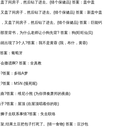
盖了间房子，然后钻了进去。{猜个保健品} 答案：盖中盖
又盖了间房子，然后钻了进去。{猜个保健品} 答案：新盖中盖
，又盖了间房子，然后钻了进去。{猜个保健品} 答案：巨能钙
那里背书，为什么老师让小狗先背? 答案：狗(旺旺仙贝)
出现了3个人?答案：我不是黄蓉 (我，布什，黄蓉)
 答案：葡萄牙
会撒谎啊? 答案：全真教
?答案：多啦A梦
答案：MSN (慢死呢)
?答案：维尼小熊 (为你弹奏萧邦的夜曲)
?答案：屋顶 (在屋顶唱着你的歌)
狮子去联系事情?答案：失去联络
,结果土豆把包子打死了。{猜一食物} 答案：豆沙包