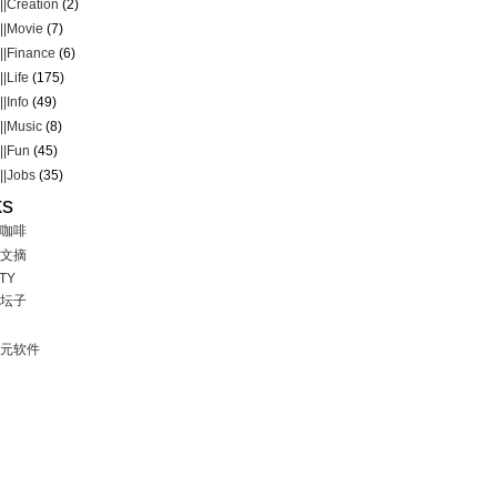
|Creation
(2)
|Movie
(7)
|Finance
(6)
|Life
(175)
|Info
(49)
|Music
(8)
|Fun
(45)
|Jobs
(35)
ks
咖啡
文摘
TY
坛子
元软件