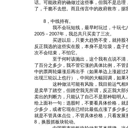
话。可能政府的确做过这些事，但我不是总理
了，干脆不去想。而且传言中的政府救市，据
8，中线持有。
我不会玩短线，最早时玩过，十玩七八
2005－2007年，我总共只买卖了三次。
买进以后，只要大趋势不变，就持股不
反正我选的这些实在股，本身不是垃圾，盘子
次不会结束，不怕它。
至于何时该抛出，这个我有点说不清，
了百分之多少，我不管它涨的具体比例，不管
中的票两轮爆涨后再出手（如果单边上涨超过2
出现三轮以上也行），中间的大幅回调，如果
这种做法可能有风险，我目前运气相对
是卖早了踏空，但踏空我无所谓，反正我大部
卖出的判断力，只能认了自己不是那种聪明人
给上面补一句：选股时，不要看具体价格，就
少多少，或者它现在已经比最低点涨了多少多
就是不管具体点位，不管具体价格，只看发展
8，换股抓板块轮动。