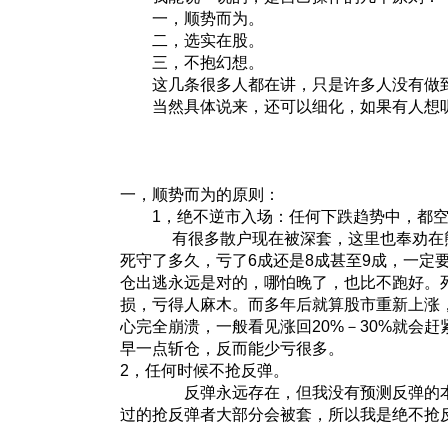
一，顺势而为。
二，选实在股。
三，不抱幻想。
这几条很多人都在讲，只是许多人没有做
当然具体说来，还可以细化，如果有人想听
一，顺势而为的原则：
1，绝不逆市入场：任何下跌趋势中，都空
有很多散户现在被深套，这里也奉劝在熊
死守了多久，亏了6成还是8成甚至9成，一定
仓出逃永远是对的，哪怕晚了，也比不跑好。
损，亏得人麻木。而多年后就算股市重新上涨
心完全崩溃，一般看见涨回20%－30%就会
早一点斩仓，反而能少亏很多。
2，任何时候不抢反弹。
反弹永远存在，但我没有预测反弹的本
过的抢反弹者大部分会被套，所以我是绝不抢