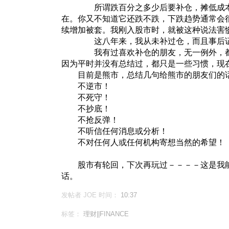
所谓跌百分之多少后要补仓，摊低成本
在。你又不知道它还跌不跌，下跌趋势通常会
续增加被套。我刚入股市时，就被这种说法害
这八年来，我从未补过仓，而且事后证
我有过喜欢补仓的朋友，无一例外，都
因为平时并没有总结过，都只是一些习惯，现
目前是熊市，总结几句给熊市的朋友们的
不逆市！
不死守！
不抄底！
不抢反弹！
不听信任何消息或分析！
不对任何人或任何机构寄想当然的希望！
股市有轮回，下次再玩过－－－－这是我能
话。
发帖者 JOE
时间：
10:37
标签：
理财||FINANCE