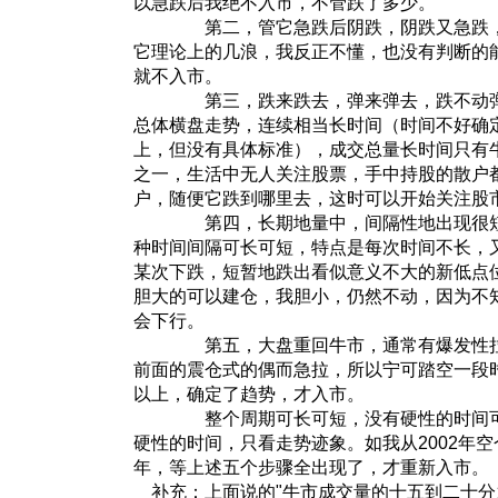
以急跌后我绝不入市，不管跌了多少。
第二，管它急跌后阴跌，阴跌又急跌，
它理论上的几浪，我反正不懂，也没有判断的
就不入市。
第三，跌来跌去，弹来弹去，跌不动弹
总体横盘走势，连续相当长时间（时间不好确
上，但没有具体标准），成交总量长时间只有
之一，生活中无人关注股票，手中持股的散户
户，随便它跌到哪里去，这时可以开始关注股
第四，长期地量中，间隔性地出现很短
种时间间隔可长可短，特点是每次时间不长，
某次下跌，短暂地跌出看似意义不大的新低点
胆大的可以建仓，我胆小，仍然不动，因为不
会下行。
第五，大盘重回牛市，通常有爆发性拉
前面的震仓式的偶而急拉，所以宁可踏空一段时
以上，确定了趋势，才入市。
整个周期可长可短，没有硬性的时间可
硬性的时间，只看走势迹象。如我从2002年空
年，等上述五个步骤全出现了，才重新入市。
补充：上面说的"牛市成交量的十五到二十分