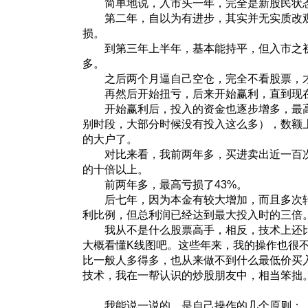
简单地说，入市头一年，完全是新股民状
第二年，自以为有进步，其实并无实质改观
损。
到第三年上半年，基本能持平，但入市之初的
多。
之后两个月逼自己空仓，完全不看股票，才
再然后开始扭亏，后来开始赢利，直到现
开始赢利后，投入的资金也逐步增多，最高
别时段，大部分时候没有投入这么多），数额
的大户了。
对比来看，我前两年多，买进卖出近一百次
的十倍以上。
前两年多，最高亏损了43%。
后七年，因为本金有较大增加，而且多次转
利比例，但总利润已经达到最大投入时的三倍
我从不是什么股票高手，相反，技术上还比
大概看懂K线图吧。这些年来，我的操作也很
比一般人多得多，也从来做不到什么最低价买
技术，我在一帮认识的炒股朋友中，相当笨拙
我能说一说的，是自己操作的几个原则：