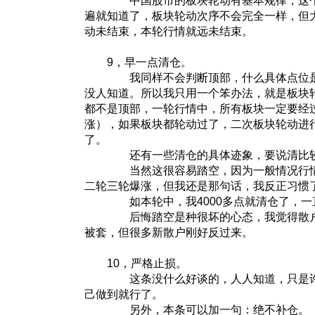
中国股市的板块轮动有基本规律，这个
遍就知道了，板块轮动次序不会完全一样，但
动未结束，本轮行情就远未结束。
9，早一点清仓。
我同样不会判断顶部，什么具体点位是
没人知道。所以我只用一个笨办法，就是板块
都不是顶部，一轮行情中，所有板块一定要经
涨），如果板块都轮动过了，二次板块轮动进
了。
还有一些清仓的具体迹象，要说清比较
当然这很容易踏空，因为一般情况行情
二轮三轮爆涨，但我还是那句话，我反正习惯
如本轮中，我4000多点就清仓了，一
后悔踏空是种很坏的心态，我觉得散户
被套，但很多新散户刚好反过来。
10，严格止损。
这条没什么好谈的，人人知道，只是许
己做到就行了。
另外，本条可以加一句：绝不补仓。